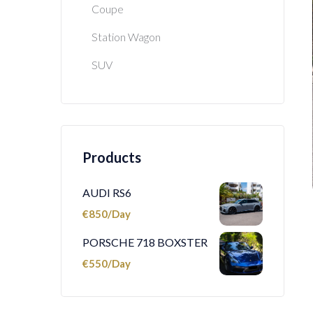
Coupe
Station Wagon
SUV
Products
AUDI RS6
€
850
PORSCHE 718 BOXSTER
€
550