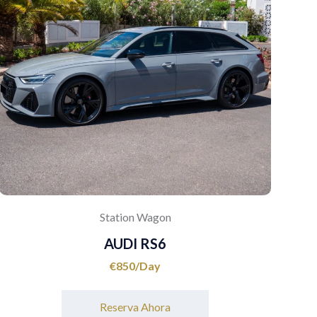
Station Wagon
AUDI RS6
€
850
Reserva Ahora