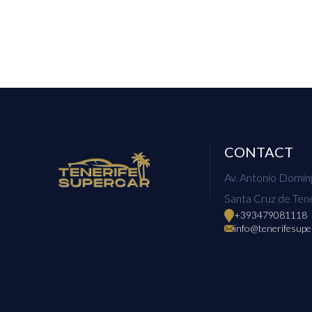
CONTACT
Av. Antonio Doming
Santa Cruz de Tene
+393479081118
info@tenerifesupe