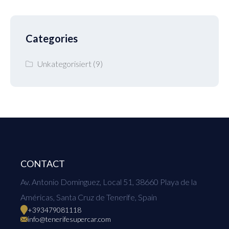
Categories
Unkategorisiert
(9)
CONTACT
Av. Antonio Dominguez, Local 51, 38660 Playa de la
Américas, Santa Cruz de Tenerife, Spain
+393479081118
info@tenerifesupercar.com