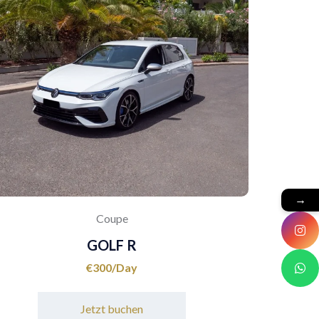
→
Coupe
GOLF R
€
300
Jetzt buchen