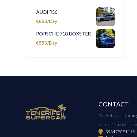
AUDI RS6
€
850
PORSCHE 718 BOXSTER
€
550
CONTACT
Av. Antonio Doming
Santa Cruz de Tene
+393479081118