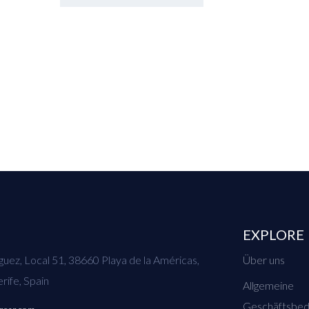
EXPLORE
uez, Local 51, 38660 Playa de la Américas,
Über uns
rife, Spain
Allgemeine
Geschäftsbed